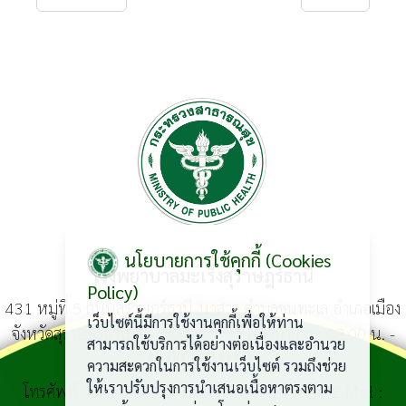
นโยบายการใช้คุกกี้ (Cookies
โรงพยาบาลมะเร็งสุราษฎร์ธานี
Policy)
431 หมู่ที่ 5 ถนนสุราษฎร์ธานี-นาสาร ตำบลขุนทะเล อำเภอเมือง
เว็บไซต์นี้มีการใช้งานคุกกี้เพื่อให้ท่าน
จังหวัดสุราษฎร์ธานี 84100 ******** เวลาทำการ : 08.00 น. -
สามารถใช้บริการได้อย่างต่อเนื่องและอำนวย
16.00 น.********
ความสะดวกในการใช้งานเว็บไซต์ รวมถึงช่วย
ให้เราปรับปรุงการนำเสนอเนื้อหาตรงตาม
โทรศัพท์ :
077-277555
โทรสาร : 077-277556 E-Mail :